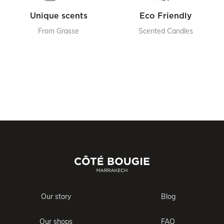
Unique scents
Eco Friendly
From Grasse
Scented Candles
Our story
Blog
Our shops
FAQ