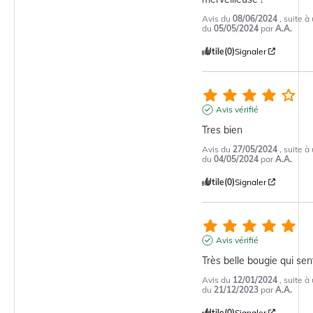
Avis du
08/06/2024
, suite 
du
05/05/2024
par
A.A.
Utile
(0)
Signaler
Avis vérifié
Tres bien
Avis du
27/05/2024
, suite 
du
04/05/2024
par
A.A.
Utile
(0)
Signaler
Avis vérifié
Très belle bougie qui sen
Avis du
12/01/2024
, suite 
du
21/12/2023
par
A.A.
Utile
(0)
Signaler