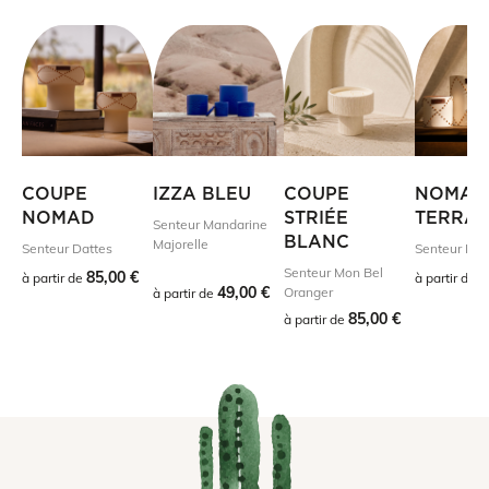
COUPE
IZZA BLEU
COUPE
NOMAD
NOMAD
STRIÉE
TERRA
Senteur Mandarine
BLANC
Majorelle
Senteur Dattes
Senteur Dat
Senteur Mon Bel
85,00 €
4
à partir de
à partir de
49,00 €
Oranger
à partir de
85,00 €
à partir de