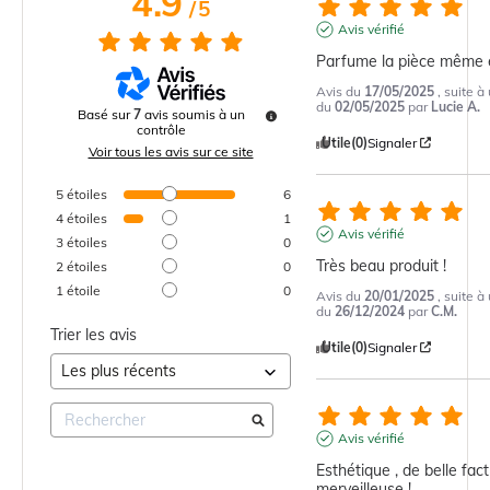
4.9
/
5
Avis vérifié
Parfume la pièce même 
Avis du
17/05/2025
, suite 
du
02/05/2025
par
Lucie A.
Basé sur
7
avis soumis à un
contrôle
Utile
(0)
Signaler
Voir tous les avis sur ce site
5
étoiles
6
4
étoiles
1
Avis vérifié
3
étoiles
0
Très beau produit !
2
étoiles
0
1
étoile
0
Avis du
20/01/2025
, suite 
du
26/12/2024
par
C.M.
Trier les avis
Utile
(0)
Signaler
Avis vérifié
Esthétique , de belle fact
merveilleuse !