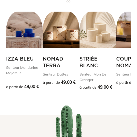
IZZA BLEU
NOMAD
STRIÉE
COUPE
TERRA
BLANC
NOMAD
Senteur Mandarine
Majorelle
Senteur Dattes
Senteur Mon Bel
Senteur Dat
Oranger
49,00 €
8
à partir de
à partir de
49,00 €
à partir de
49,00 €
à partir de