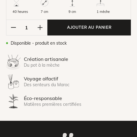
40 heures
7 cm
1 mèche
9 cm
AJOUTER AU PANIER
Disponible - produit en stock
Création artisanale
Du pot à la mèche
Voyage olfactif
Des senteurs du Maroc
Éco-responsable
Matières premières certifiées