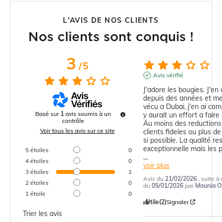
L'AVIS DE NOS CLIENTS
Nos clients sont conquis !
3
/
5
Avis vérifié
J'adore les bougies. J'e
depuis des années et mem
vécu a Dubai, j'en ai com
Basé sur
1
avis soumis à un
y aurait un effort a faire c
contrôle
Au moins des reductions 
Voir tous les avis sur ce site
clients fideles ou plus de
si possible. La qualité res
5
étoiles
0
...
4
étoiles
0
voir plus
3
étoiles
1
Avis du
21/02/2026
, suite 
2
étoiles
0
du
05/01/2026
par
Mounia O
1
étoile
0
Utile
(2)
Signaler
Trier les avis