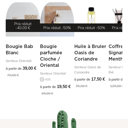
Prix réduit
-40,00 €
Prix réduit
-50%
Prix réduit
-50%
Prix rédui
Bougie Bab
Bougie
Huile à Bruler
Coffret
Blanc
parfumée
Oasis de
Signatu
Cloche /
Coriandre
Menthe 
Senteur Oriental
Oriental
Senteur Oasis de
Senteur Men
39,00 €
à partir de
Coriandre
thé
Senteur Oriental
79,00 €
17,50 €
9
40h
à partir de
à partir de
35,00 €
129,00 €
19,50 €
à partir de
39,00 €