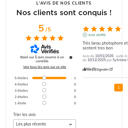
L'AVIS DE NOS CLIENTS
Nos clients sont conquis !
5
/
5
Avis vérifié
Très beau photophore et 
sentent tres bon
Avis du
10/01/2026
, suite 
Basé sur
1
avis soumis à un
du
10/12/2025
par
Sylviane 
contrôle
Voir tous les avis sur ce site
Utile
(0)
Signaler
5
étoiles
1
4
étoiles
0
1
3
étoiles
0
2
étoiles
0
1
étoile
0
Trier les avis