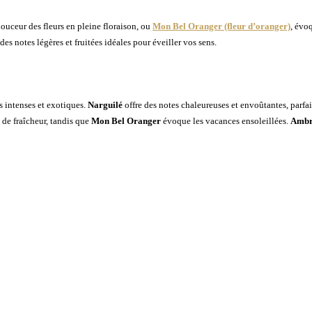
douceur des fleurs en pleine floraison, ou
Mon Bel Oranger (fleur d’oranger)
, évo
s notes légères et fruitées idéales pour éveiller vos sens.
us intenses et exotiques.
Narguilé
offre des notes chaleureuses et envoûtantes, parfai
de fraîcheur, tandis que
Mon Bel Oranger
évoque les vacances ensoleillées.
Amb